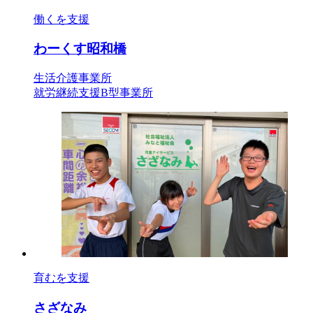
働くを支援
わーくす昭和橋
生活介護事業所
就労継続支援B型事業所
育むを支援
さざなみ