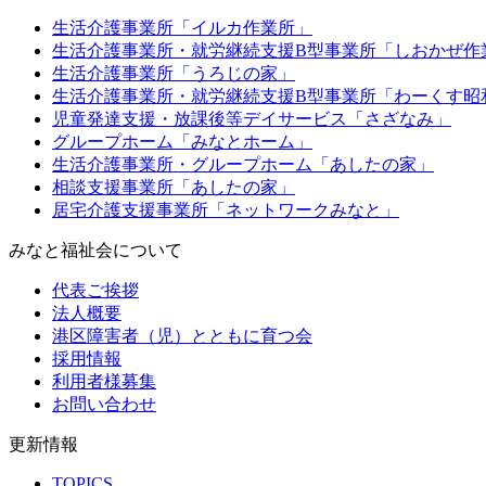
生活介護事業所「イルカ作業所」
生活介護事業所・就労継続支援B型事業所「しおかぜ作
生活介護事業所「うろじの家」
生活介護事業所・就労継続支援B型事業所「わーくす昭
児童発達支援・放課後等デイサービス「さざなみ」
グループホーム「みなとホーム」
生活介護事業所・グループホーム「あしたの家」
相談支援事業所「あしたの家」
居宅介護支援事業所「ネットワークみなと」
みなと福祉会について
代表ご挨拶
法人概要
港区障害者（児）とともに育つ会
採用情報
利用者様募集
お問い合わせ
更新情報
TOPICS