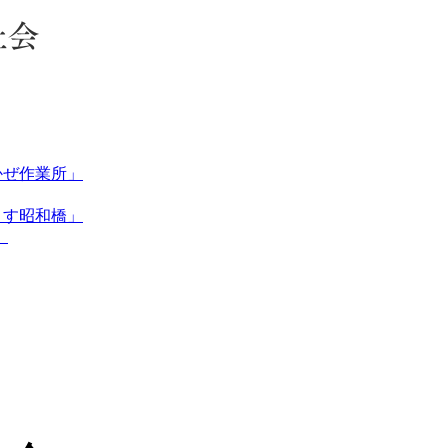
かぜ作業所」
くす昭和橋」
」