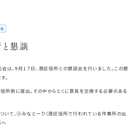
つ会
所と懇談
る会は、9月１７日、港区役所との懇談会を行いました。この
す。
区役所側に提出。その中からとくに意見を交換する必要のある
について、②みなとーり（港区役所で行われている作業所の出
所へ