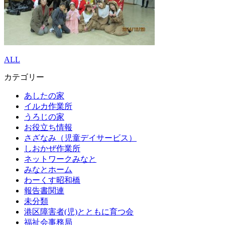
ALL
カテゴリー
あしたの家
イルカ作業所
うろじの家
お役立ち情報
さざなみ（児童デイサービス）
しおかぜ作業所
ネットワークみなと
みなとホーム
わーくす昭和橋
報告書関連
未分類
港区障害者(児)とともに育つ会
福祉会事務局