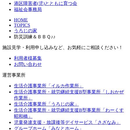
港区障害者(児)とともに育つ会
福祉会事務局
HOME
TOPICS
うろじの家
防災訓練＆ＢＢＱ♪♪
施設見学・利用申し込みなど、お気軽にご相談ください！
利用者様募集
お問い合わせ
運営事業所
生活介護事業所「イルカ作業所」
生活介護事業所・就労継続支援B型事業所「しおかぜ
作業所」
生活介護事業所「うろじの家」
生活介護事業所・就労継続支援B型事業所「わーくす
昭和橋」
児童発達支援・放課後等デイサービス「さざなみ」
グループホーム「みなとホーム」