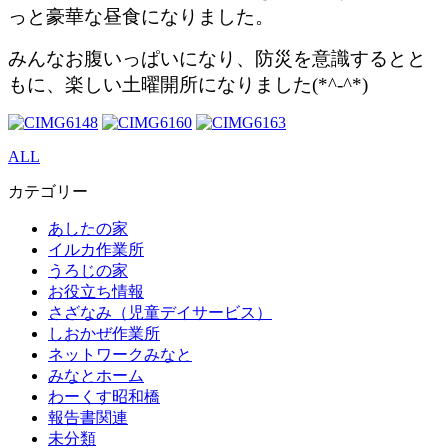
っと豪華な昼食になりました。
みんなお腹いっぱいになり、防災を意識するとと
もに、楽しい土曜開所になりました(*^-^*)
ALL
カテゴリー
あしたの家
イルカ作業所
うろじの家
お役立ち情報
さざなみ（児童デイサービス）
しおかぜ作業所
ネットワークみなと
みなとホーム
わーくす昭和橋
報告書関連
未分類