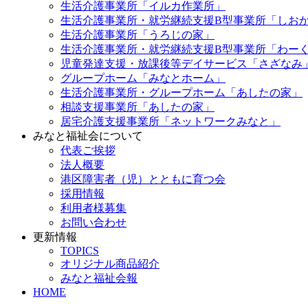
生活介護事業所「イルカ作業所」
生活介護事業所・就労継続支援B型事業所「しお
生活介護事業所「うろじの家」
生活介護事業所・就労継続支援B型事業所「わー
児童発達支援・放課後等デイサービス「さざなみ
グループホーム「みなとホーム」
生活介護事業所・グループホーム「あしたの家」
相談支援事業所「あしたの家」
居宅介護支援事業所「ネットワークみなと」
みなと福祉会について
代表ご挨拶
法人概要
港区障害者（児）とともに育つ会
採用情報
利用者様募集
お問い合わせ
更新情報
TOPICS
オリジナル商品紹介
みなと福祉会報
HOME