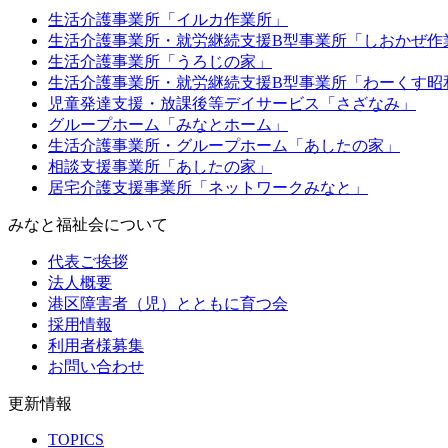
生活介護事業所「イルカ作業所」
生活介護事業所・就労継続支援B型事業所「しおかぜ作
生活介護事業所「うろじの家」
生活介護事業所・就労継続支援B型事業所「わーくす昭
児童発達支援・放課後等デイサービス「さざなみ」
グループホーム「みなとホーム」
生活介護事業所・グループホーム「あしたの家」
相談支援事業所「あしたの家」
居宅介護支援事業所「ネットワークみなと」
みなと福祉会について
代表ご挨拶
法人概要
港区障害者（児）とともに育つ会
採用情報
利用者様募集
お問い合わせ
更新情報
TOPICS