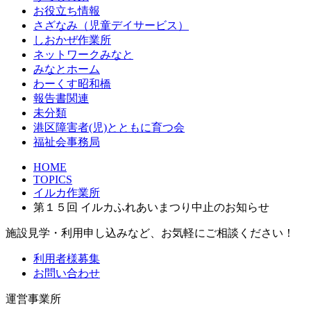
お役立ち情報
さざなみ（児童デイサービス）
しおかぜ作業所
ネットワークみなと
みなとホーム
わーくす昭和橋
報告書関連
未分類
港区障害者(児)とともに育つ会
福祉会事務局
HOME
TOPICS
イルカ作業所
第１５回 イルカふれあいまつり中止のお知らせ
施設見学・利用申し込みなど、お気軽にご相談ください！
利用者様募集
お問い合わせ
運営事業所