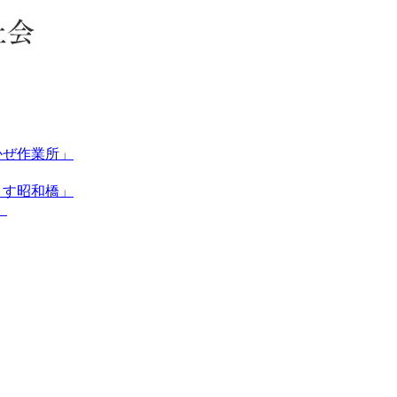
かぜ作業所」
くす昭和橋」
」