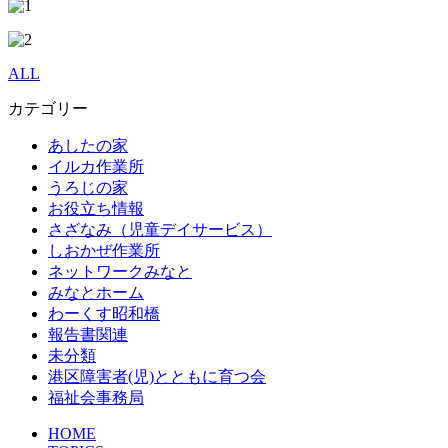
ALL
カテゴリー
あしたの家
イルカ作業所
うろじの家
お役立ち情報
さざなみ（児童デイサービス）
しおかぜ作業所
ネットワークみなと
みなとホーム
わーくす昭和橋
報告書関連
未分類
港区障害者(児)とともに育つ会
福祉会事務局
HOME