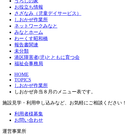
うろじの家
お役立ち情報
さざなみ（児童デイサービス）
しおかぜ作業所
ネットワークみなと
みなとホーム
わーくす昭和橋
報告書関連
未分類
港区障害者(児)とともに育つ会
福祉会事務局
HOME
TOPICS
しおかぜ作業所
しおかぜ弁当８月のメニュー表です。
施設見学・利用申し込みなど、お気軽にご相談ください！
利用者様募集
お問い合わせ
運営事業所