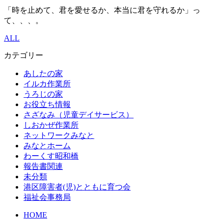
「時を止めて、君を愛せるか、本当に君を守れるか」っ
て、、、。
ALL
カテゴリー
あしたの家
イルカ作業所
うろじの家
お役立ち情報
さざなみ（児童デイサービス）
しおかぜ作業所
ネットワークみなと
みなとホーム
わーくす昭和橋
報告書関連
未分類
港区障害者(児)とともに育つ会
福祉会事務局
HOME