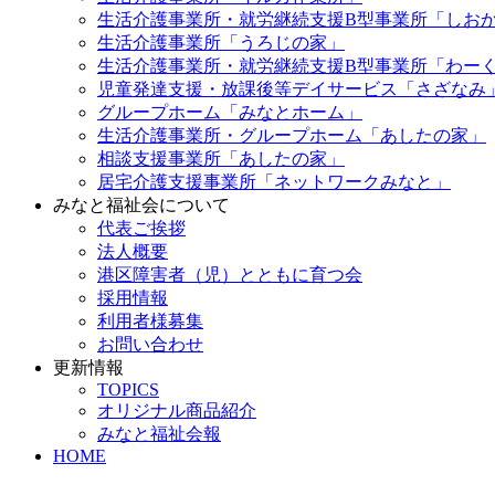
生活介護事業所・就労継続支援B型事業所「しお
生活介護事業所「うろじの家」
生活介護事業所・就労継続支援B型事業所「わー
児童発達支援・放課後等デイサービス「さざなみ
グループホーム「みなとホーム」
生活介護事業所・グループホーム「あしたの家」
相談支援事業所「あしたの家」
居宅介護支援事業所「ネットワークみなと」
みなと福祉会について
代表ご挨拶
法人概要
港区障害者（児）とともに育つ会
採用情報
利用者様募集
お問い合わせ
更新情報
TOPICS
オリジナル商品紹介
みなと福祉会報
HOME