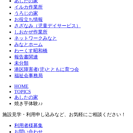
あしたの家
イルカ作業所
うろじの家
お役立ち情報
さざなみ（児童デイサービス）
しおかぜ作業所
ネットワークみなと
みなとホーム
わーくす昭和橋
報告書関連
未分類
港区障害者(児)とともに育つ会
福祉会事務局
HOME
TOPICS
あしたの家
焼き芋体験♪♪
施設見学・利用申し込みなど、お気軽にご相談ください！
利用者様募集
お問い合わせ