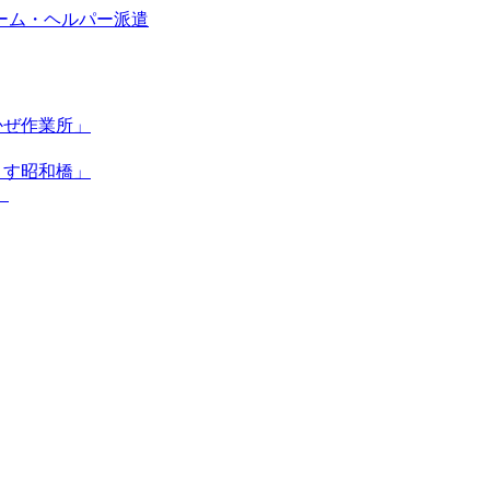
かぜ作業所」
くす昭和橋」
」