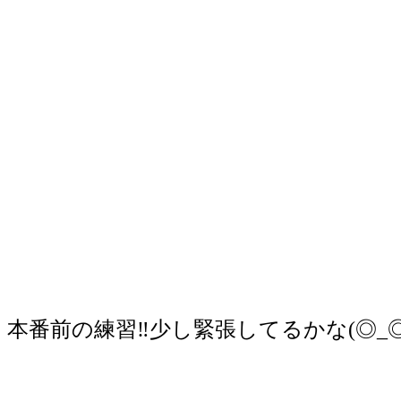
本番前の練習‼少し緊張してるかな(◎_◎