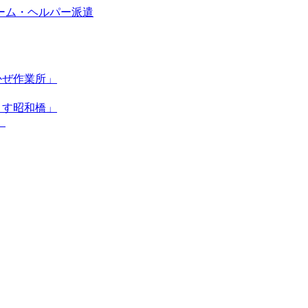
かぜ作業所」
くす昭和橋」
」