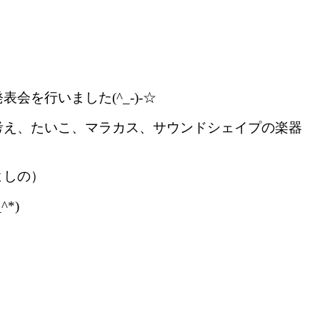
を行いました(^_-)-☆
考え、たいこ、マラカス、サウンドシェイプの楽器
よしの）
*)