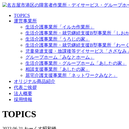
TOPICS
運営事業所
生活介護事業所「イルカ作業所」
生活介護事業所・就労継続支援B型事業所「しお
生活介護事業所「うろじの家」
生活介護事業所・就労継続支援B型事業所「わー
児童発達支援・放課後等デイサービス「さざなみ
グループホーム「みなとホーム」
生活介護事業所・グループホーム「あしたの家」
相談支援事業所「あしたの家」
居宅介護支援事業所「ネットワークみなと」
オリジナル商品紹介
代表ご挨拶
法人概要
採用情報
TOPICS
2023.06.21
わーくす昭和橋