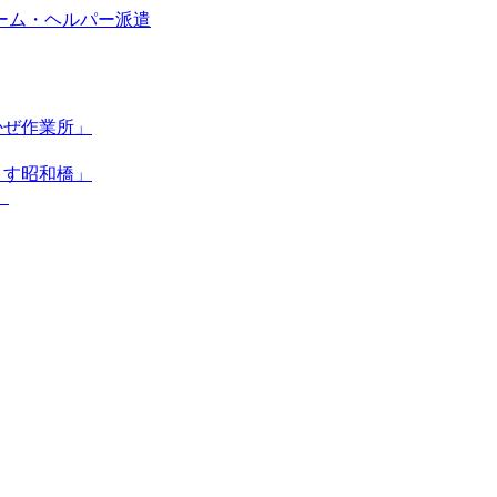
かぜ作業所」
くす昭和橋」
」