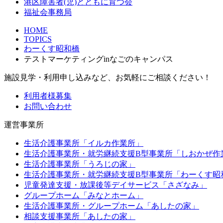
港区障害者(児)とともに育つ会
福祉会事務局
HOME
TOPICS
わーくす昭和橋
テストマーケティングinなごのキャンパス
施設見学・利用申し込みなど、お気軽にご相談ください！
利用者様募集
お問い合わせ
運営事業所
生活介護事業所「イルカ作業所」
生活介護事業所・就労継続支援B型事業所「しおかぜ作
生活介護事業所「うろじの家」
生活介護事業所・就労継続支援B型事業所「わーくす昭
児童発達支援・放課後等デイサービス「さざなみ」
グループホーム「みなとホーム」
生活介護事業所・グループホーム「あしたの家」
相談支援事業所「あしたの家」