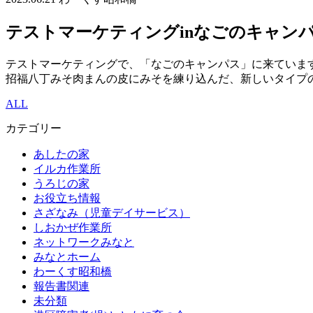
テストマーケティングinなごのキャン
テストマーケティングで、「なごのキャンパス」に来ていま
招福八丁みそ肉まんの皮にみそを練り込んだ、新しいタイプ
ALL
カテゴリー
あしたの家
イルカ作業所
うろじの家
お役立ち情報
さざなみ（児童デイサービス）
しおかぜ作業所
ネットワークみなと
みなとホーム
わーくす昭和橋
報告書関連
未分類