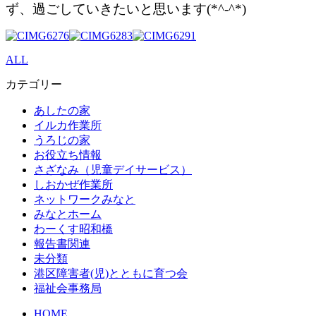
ず、過ごしていきたいと思います(*^-^*)
ALL
カテゴリー
あしたの家
イルカ作業所
うろじの家
お役立ち情報
さざなみ（児童デイサービス）
しおかぜ作業所
ネットワークみなと
みなとホーム
わーくす昭和橋
報告書関連
未分類
港区障害者(児)とともに育つ会
福祉会事務局
HOME